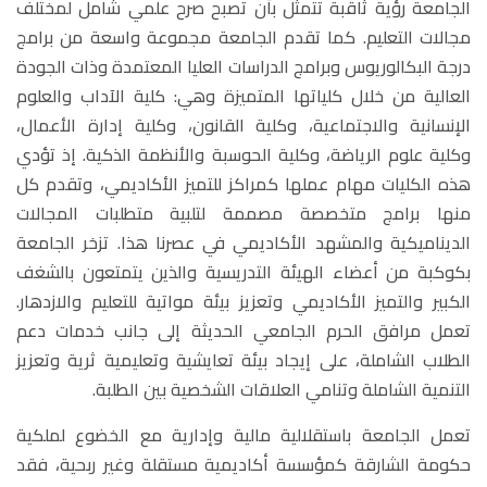
الجامعة رؤية ثاقبة تتمثل بأن تصبح صرح علمي شامل لمختلف
الحياة الجامعية
مجالات التعليم. كما تقدم الجامعة مجموعة واسعة من برامج
درجة البكالوريوس وبرامج الدراسات العليا المعتمدة وذات الجودة
العالية من خلال كلياتها المتميزة وهي: كلية الآداب والعلوم
الوسائط
الإنسانية والاجتماعية، وكلية القانون، وكلية إدارة الأعمال،
وكلية علوم الرياضة، وكلية الحوسبة والأنظمة الذكية. إذ تؤدي
هذه الكليات مهام عملها كمراكز للتميز الأكاديمي، وتقدم كل
منها برامج متخصصة مصممة لتلبية متطلبات المجالات
الديناميكية والمشهد الأكاديمي في عصرنا هذا. تزخر الجامعة
بكوكبة من أعضاء الهيئة التدريسية والذين يتمتعون بالشغف
الكبير والتميز الأكاديمي وتعزيز بيئة مواتية للتعليم والازدهار.
تعمل مرافق الحرم الجامعي الحديثة إلى جانب خدمات دعم
الطلاب الشاملة، على إيجاد بيئة تعايشية وتعليمية ثرية وتعزيز
التنمية الشاملة وتنامي العلاقات الشخصية بين الطلبة.
تعمل الجامعة باستقلالية مالية وإدارية مع الخضوع لملكية
حكومة الشارقة كمؤسسة أكاديمية مستقلة وغير ربحية، فقد