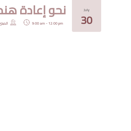
نحو إعادة هند
July
30
9:00 am - 12:00 pm
المبنى ا