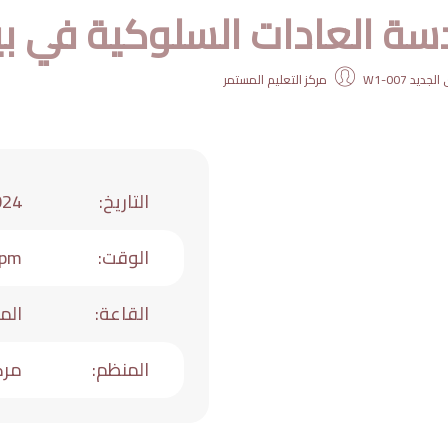
سة العادات السلوكية في بي
لجديد W1-007
مركز التعليم المستمر
التاريخ
:
024
الوقت
:
 pm
القاعة
:
المبن
المنظم
:
مرك